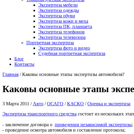
Экспертиза мебели
Экспертиза одежды
Экспертиза обуви
Экспертиза кожи и меха
Экспертиза ПК, планшета
Экспертиза телефонов
Экспертиза телевизора
Портретная экспертиза
Экспертиза фото и видео
Судебная портретная экспертиза
Блог
Контакты
Главная
/
Каковы основные этапы экспертизы автомобиля?
Каковы основные этапы эксп
3 Марта 2011 /
Авто
/
ОСАГО
/
КАСКО
/
Оценка и экспертиза
Экспертиза транспортного средства
состоит из нескольких этап
- заключение договора о
проведении независимой экспертизы
;
- проведение осмотра автомобиля и составление протокола;