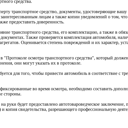
ртного средства.
перту транспортное средство, документы, удостоверяющие вашу 
заинтересованным лицам а также копии уведомлений о том, что 
акже предоставить доверенность.
яние транспортного средства, его комплектацию, а также в обяз
документах. Также проверяется комплектация автомобиля, налич
агрегатов. Оценивается степень повреждений и их характер, ус
т в "Протоколе осмотра транспортного средства", который долж
ения, они могут указать их в протоколе.
буется для того, чтобы привести автомобиль в соответствие с 
зафиксированные во время осмотра, необходимо составить допол
ые стороны.
 на руки будет предоставлено автотовароведческое заключение, 
и) и копия свидетельства, разрешающего профессиональную деяте