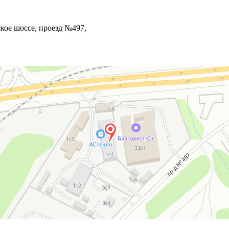
ое шоссе, проезд №497,