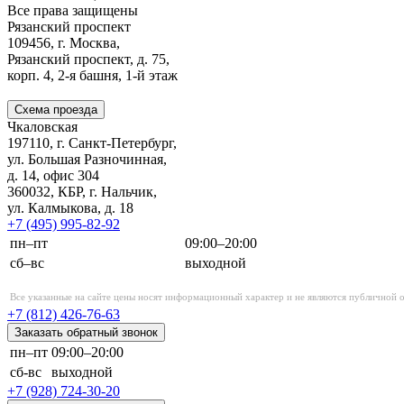
Все права защищены
Рязанский проспект
109456, г. Москва,
Рязанский проспект, д. 75,
корп. 4,
2-я
башня,
1-й
этаж
Схема проезда
Чкаловская
197110, г. Санкт-Петербург,
ул. Большая Разночинная,
д. 14, офис 304
360032, КБР, г. Нальчик,
ул. Калмыкова, д. 18
+7 (495)
995-82-92
пн–пт
09:00–20:00
сб–вс
выходной
Все указанные на сайте цены носят информационный характер и не являются публичной о
+7 (812)
426-76-63
Заказать обратный звонок
пн–пт
09:00–20:00
сб-вс
выходной
+7 (928)
724-30-20