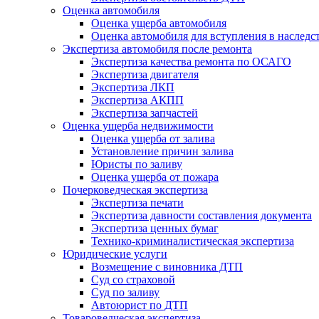
Оценка автомобиля
Оценка ущерба автомобиля
Оценка автомобиля для вступления в наследс
Экспертиза автомобиля после ремонта
Экспертиза качества ремонта по ОСАГО
Экспертиза двигателя
Экспертиза ЛКП
Экспертиза АКПП
Экспертиза запчастей
Оценка ущерба недвижимости
Оценка ущерба от залива
Установление причин залива
Юристы по заливу
Оценка ущерба от пожара
Почерковедческая экспертиза
Экспертиза печати
Экспертиза давности составления документа
Экспертиза ценных бумаг
Технико-криминалистическая экспертиза
Юридические услуги
Возмещение с виновника ДТП
Суд со страховой
Суд по заливу
Автоюрист по ДТП
Товароведческая экспертиза