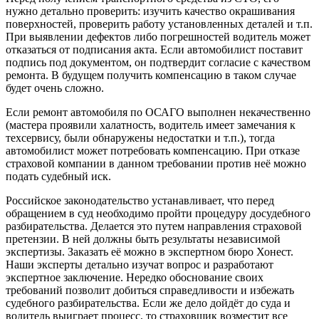
нужно детально проверить: изучить качество окрашивания
поверхностей, проверить работу установленных деталей и т.п.
При выявлении дефектов либо погрешностей водитель может
отказаться от подписания акта. Если автомобилист поставит
подпись под документом, он подтвердит согласие с качеством
ремонта. В будущем получить компенсацию в таком случае
будет очень сложно.
Если ремонт автомобиля по ОСАГО выполнен некачественно
(мастера проявили халатность, водитель имеет замечания к
техсервису, были обнаружены недостатки и т.п.), тогда
автомобилист может потребовать компенсацию. При отказе
страховой компании в данном требовании против неё можно
подать судебный иск.
Российское законодательство устанавливает, что перед
обращением в суд необходимо пройти процедуру досудебного
разбирательства. Делается это путем направления страховой
претензии. В ней должны быть результаты независимой
экспертизы. Заказать её можно в экспертном бюро Хонест.
Наши эксперты детально изучат вопрос и разработают
экспертное заключение. Нередко обоснование своих
требований позволит добиться справедливости и избежать
судебного разбирательства. Если же дело дойдёт до суда и
водитель выиграет процесс, то страховщик возместит все