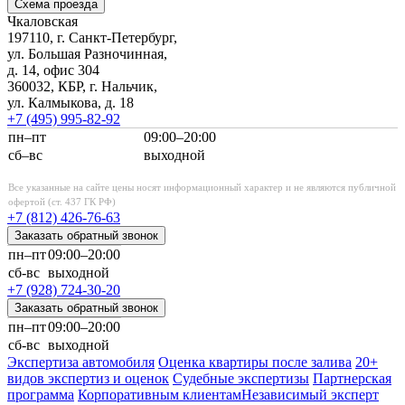
Схема проезда
Чкаловская
197110, г. Санкт-Петербург,
ул. Большая Разночинная,
д. 14, офис 304
360032, КБР, г. Нальчик,
ул. Калмыкова, д. 18
+7 (495)
995-82-92
пн–пт
09:00–20:00
сб–вс
выходной
Все указанные на сайте цены носят информационный характер и не являются публичной
офертой (ст. 437 ГК РФ)
+7 (812)
426-76-63
Заказать обратный звонок
пн–пт
09:00–20:00
сб-вс
выходной
+7 (928)
724-30-20
Заказать обратный звонок
пн–пт
09:00–20:00
сб-вс
выходной
Экспертиза автомобиля
Оценка квартиры после залива
20+
видов экспертиз и оценок
Судебные экспертизы
Партнерская
программа
Корпоративным клиентам
Независимый эксперт