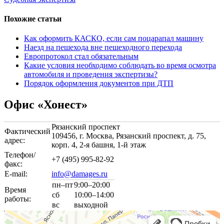
Похожие статьи
Как оформить КАСКО, если сам поцарапал машину
Наезд на пешехода вне пешеходного перехода
Европротокол стал обязательным
Какие условия необходимо соблюдать во время осмотра
автомобиля и проведения экспертизы?
Порядок оформления документов при ДТП
Офис «Хонест»
Рязанский проспект
Фактический
109456, г. Москва, Рязанский проспект, д. 75,
адрес:
корп. 4,
2-я
башня,
1-й
этаж
Телефон/
+7 (495) 995-82-92
факс:
E-mail:
info@damages.ru
пн–пт
9:00–20:00
Время
сб
10:00–14:00
работы:
вс
выходной