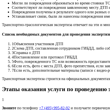
Могли ли повреждения образоваться во время стоянки Т
Соответствуют ли повреждения заявленному месту ДТП и
Повреждения получены в результате одного или разных 
Устанавливает связи, были ли нанесены повреждения им
Транспортно-трасологическая экспертиза отвечает на эти и мн
Список необходимых документов для проведения экспертиз
1
Объяснения участников ДТП
2
Схема ДТП, составленная сотрудником ГИБДД, либо соб
3
Справка о ДТП
4
Постановление или протокол ГИБДД
5
Фото, поврежденного ТС или возможность предоставить
6
Если есть, фото с места ДТП, фото препятствия, если за
7
Если есть, дополнительные материалы (записи с видео-ре
Транспортная экспертиза строится на официальных документа
Этапы оказания услуги по проведению 
1
Звоните
по телефону
+7 (495) 995-82-92
и получаете первичную