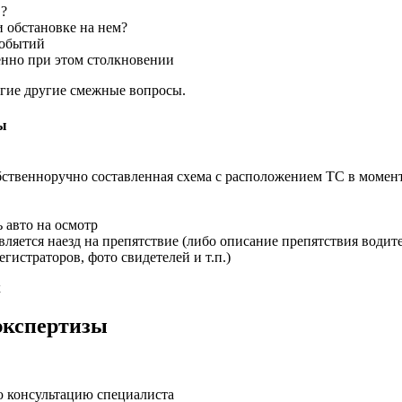
С?
 обстановке на нем?
событий
енно при этом столкновении
огие другие смежные вопросы.
ы
ственноручно составленная схема с расположением ТС в момент
 авто на осмотр
является наезд на препятствие (либо описание препятствия водит
гистраторов, фото свидетелей и т.п.)
х
экспертизы
 консультацию специалиста