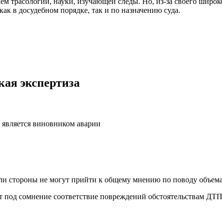
ем трасологии, науки, изучающей следы. Но, из-за своего широ
к в досудебном порядке, так и по назначению суда.
кая экспертиза
о является виновником аварии
сли стороны не могут прийти к общему мнению по поводу объем
т под сомнение соответствие повреждений обстоятельствам ДТП