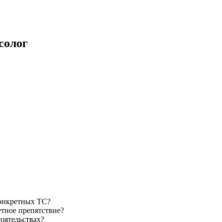
солог
конкретных ТС?
етное препятствие?
оятельствах?