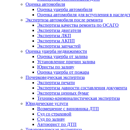
Оценка автомобиля
Оценка ущерба автомобиля
Оценка автомобиля для вступления в наследс
Экспертиза автомобиля после ремонта
Экспертиза качества ремонта по ОСАГО
Экспертиза двигателя
Экспертиза ЛКП
Экспертиза АКПП
Экспертиза запчастей
Оценка ущерба недвижимости
Оценка ущерба от залива
Установление причин залива
Юристы по заливу
Оценка ущерба от пожара
Почерковедческая экспертиза
Экспертиза печати
Экспертиза давности составления документа
Экспертиза ценных бумаг
Технико-криминалистическая экспертиза
Юридические услуги
Возмещение с виновника ДТП
Суд со страховой
Суд по заливу
Автоюрист по ДТП
Товароведческая экспертиза