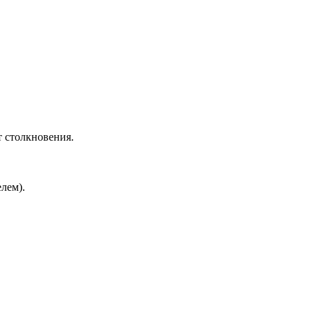
 столкновения.
елем).