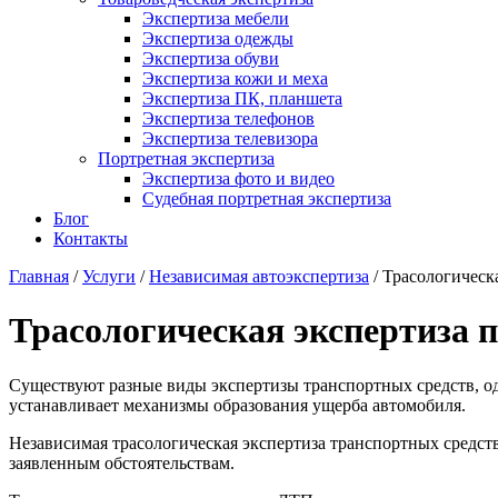
Экспертиза мебели
Экспертиза одежды
Экспертиза обуви
Экспертиза кожи и меха
Экспертиза ПК, планшета
Экспертиза телефонов
Экспертиза телевизора
Портретная экспертиза
Экспертиза фото и видео
Судебная портретная экспертиза
Блог
Контакты
Главная
/
Услуги
/
Независимая автоэкспертиза
/
Трасологическа
Трасологическая экспертиза 
Существуют разные виды экспертизы транспортных средств, одн
устанавливает механизмы образования ущерба автомобиля.
Независимая трасологическая экспертиза транспортных средст
заявленным обстоятельствам.