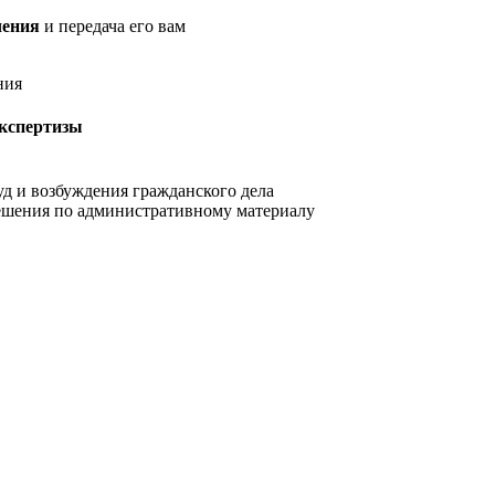
чения
и передача его вам
ния
экспертизы
уд и возбуждения гражданского дела
ешения по административному материалу