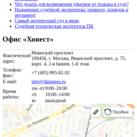
Что делать для возмещения убытков от пожара в суде?
Назначение судебной экспертизы: правило, порядок и
регламент
Самый интересный суд в мире
Судебная техническая экспертиза ПК
Офис «Хонест»
Рязанский проспект
Фактический
109456, г. Москва, Рязанский проспект, д. 75,
адрес:
корп. 4,
2-я
башня,
1-й
этаж
Телефон/
+7 (495) 995-82-92
факс:
E-mail:
info@damages.ru
пн–пт
9:00–20:00
Время
сб
10:00–14:00
работы:
вс
выходной