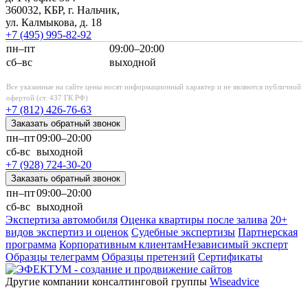
360032, КБР, г. Нальчик,
ул. Калмыкова, д. 18
+7 (495)
995-82-92
пн–пт
09:00–20:00
сб–вс
выходной
Все указанные на сайте цены носят информационный характер и не являются публичной
офертой (ст. 437 ГК РФ)
+7 (812)
426-76-63
Заказать обратный звонок
пн–пт
09:00–20:00
сб-вс
выходной
+7 (928)
724-30-20
Заказать обратный звонок
пн–пт
09:00–20:00
сб-вс
выходной
Экспертиза автомобиля
Оценка квартиры после залива
20+
видов экспертиз и оценок
Судебные экспертизы
Партнерская
программа
Корпоративным клиентам
Независимый эксперт
Образцы телеграмм
Образцы претензий
Сертификаты
Другие компании
консалтинговой группы
Wiseadvice