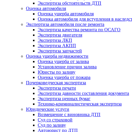
Экспертиза обстоятельств ДТП
Оценка автомобиля
Оценка ущерба автомобиля
Оценка автомобиля для вступления в наследс
Экспертиза автомобиля после ремонта
Экспертиза качества ремонта по ОСАГО
Экспертиза двигателя
Экспертиза ЛКП
Экспертиза АКПП
Экспертиза запчастей
Оценка ущерба недвижимости
Оценка ущерба от залива
Установление причин залива
Юристы по заливу
Оценка ущерба от пожара
Почерковедческая экспертиза
Экспертиза печати
Экспертиза давности составления документа
Экспертиза ценных бумаг
Технико-криминалистическая экспертиза
Юридические услуги
Возмещение с виновника ДТП
Суд со страховой
Суд по заливу
Автоюрист по ДТП