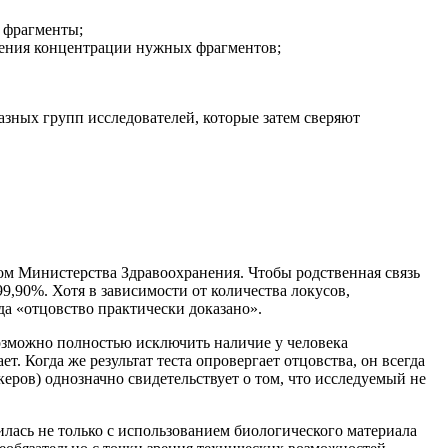
 фрагменты;
чения концентрации нужных фрагментов;
зных групп исследователей, которые затем сверяют
зом Министерства Здравоохранения. Чтобы родственная связь
9,90%. Хотя в зависимости от количества локусов,
да «отцовство практически доказано».
возможно полностью исключить наличие у человека
 Когда же результат теста опровергает отцовства, он всегда
керов) однозначно свидетельствует о том, что исследуемый не
дилась не только с использованием биологического материала