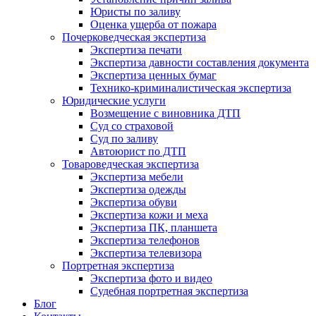
Юристы по заливу
Оценка ущерба от пожара
Почерковедческая экспертиза
Экспертиза печати
Экспертиза давности составления документа
Экспертиза ценных бумаг
Технико-криминалистическая экспертиза
Юридические услуги
Возмещение с виновника ДТП
Суд со страховой
Суд по заливу
Автоюрист по ДТП
Товароведческая экспертиза
Экспертиза мебели
Экспертиза одежды
Экспертиза обуви
Экспертиза кожи и меха
Экспертиза ПК, планшета
Экспертиза телефонов
Экспертиза телевизора
Портретная экспертиза
Экспертиза фото и видео
Судебная портретная экспертиза
Блог