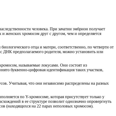
аследственности человека. При зачатии эмбрион получает
 и женских хромосом друг с другом, чем и определяется
биологического отца и матери, соответственно, по четверти от
а с ДНК предполагаемого родителя, можно установить или
 хромосом, называемые локусами. Они состоят из
инято буквенно-цифровая идентификация таких участков,
усов. Учитывая, что они независимо распределены на разных
ыполняется по Y-хромосоме, которая присутствует только у
схождений в ее структуре позволит однозначно опровергнуть
сов (находящихся на 22 парах неполовых хромосом).