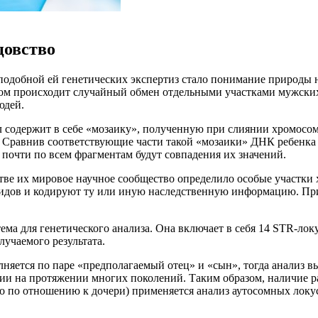
цовство
подобной ей генетических экспертиз стало понимание природы н
этом происходит случайный обмен отдельными участками мужских
юдей.
л содержит в себе «мозаику», полученную при слиянии хромосом 
е. Сравнив соответствующие части такой «мозаики» ДНК ребенк
а почти по всем фрагментам будут совпадения их значений.
стве их мировое научное сообщество определило особые участки
тидов и кодируют ту или иную наследственную информацию. Пр
ема для генетического анализа. Она включает в себя 14 STR-лок
лучаемого результата.
лняется по паре «предполагаемый отец» и «сын», тогда анализ в
и на протяжении многих поколений. Таким образом, наличие ра
во по отношению к дочери) применяется анализ аутосомных локу