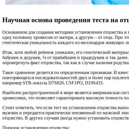
Научная основа проведения теста на от
Основанием для создания методики установления отцовства и 
одну половину хромосом от матери, а другую – от отца. При 
генетическая уникальность каждого из миллиардов живущих л
Итак, хотя любой ребенок уникален, его генетический материа
бабушек и дедушек, ⅛ от прабабушек и прадедушек и так дале
опровергнуть факт отцовства, так как в случае наличия родств
Такое сравнение делается по определенным признакам. В каче
повторяющихся последовательностей двух и более пар нуклео
например STR-локусы D7S820, CSF1PO, D19S433.
Наиболее распространенной в мире является американская сист
хромосомах, это позволяет гарантировать высокую точность по
Стоит отметить, что если тест на установления отцовства выпо
мужчин и передается практически неизменной по мужской лини
отцовство. В других случаях (когда нужно установить отцовст
Порядок установления отцовства: