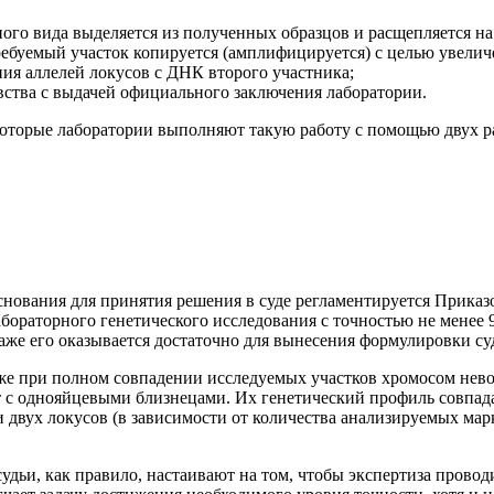
ого вида выделяется из полученных образцов и расщепляется на
ребуемый участок копируется (амплифицируется) с целью увели
ия аллелей локусов с ДНК второго участника;
вства с выдачей официального заключения лаборатории.
оторые лаборатории выполняют такую работу с помощью двух ра
основания для принятия решения в суде регламентируется Прика
ораторного генетического исследования с точностью не менее 9
даже его оказывается достаточно для вынесения формулировки су
даже при полном совпадении исследуемых участков хромосом не
 с однояйцевыми близнецами. Их генетический профиль совпадает.
и двух локусов (в зависимости от количества анализируемых мар
судьи, как правило, настаивают на том, чтобы экспертиза прово