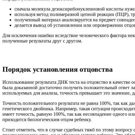
сначала молекула дезоксирибонуклеиновой кислоты нужн
используя метод полимеразной цепной реакции (ПЦР), т
полученный материал анализируется на предмет совпаден
делается вывод об установлении или опровержении отцо
Для исключения ошибки вследствие человеческого фактора нек
полученные результаты друг с другом.
Порядок установления отцовства
Использование результата ДНК теста на отцовство в качестве 
была доказанной достаточно получить положительный ответ лаб
используемых для анализа, точность превышает это значение, 
Точность положительного результата не равна 100%, так как 
генетического двойника. Например, такая ситуация происходит
имеет точность, равную 100%, так как несовпадение одного ил
приходится биологическим отцом ребенку.
Стоит отметить, что в случае судебных тяжб по этому вопросу 