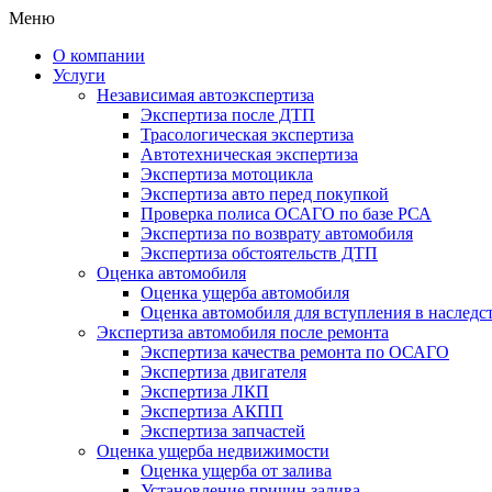
Меню
О компании
Услуги
Независимая автоэкспертиза
Экспертиза после ДТП
Трасологическая экспертиза
Автотехническая экспертиза
Экспертиза мотоцикла
Экспертиза авто перед покупкой
Проверка полиса ОСАГО по базе РСА
Экспертиза по возврату автомобиля
Экспертиза обстоятельств ДТП
Оценка автомобиля
Оценка ущерба автомобиля
Оценка автомобиля для вступления в наследс
Экспертиза автомобиля после ремонта
Экспертиза качества ремонта по ОСАГО
Экспертиза двигателя
Экспертиза ЛКП
Экспертиза АКПП
Экспертиза запчастей
Оценка ущерба недвижимости
Оценка ущерба от залива
Установление причин залива