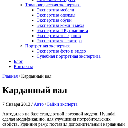
Товароведческая экспертиза
Экспертиза мебели
Экспертиза одежды
Экспертиза обуви
Экспертиза кожи и меха
Экспертиза ПК, планшета
Экспертиза телефонов
Экспертиза телевизора
Портретная экспертиза
Экспертиза фото и видео
Судебная портретная экспертиза
Блог
Контакты
Главная
/
Карданный вал
Карданный вал
7 Января 2013 /
Авто
/
Байки эксперта
Автодилер на базе стандартной грузовой модели Hyundai
сделал модификацию, для улучшения потребительских
свойств. Удлинил раму, поставил дополнительный карданный