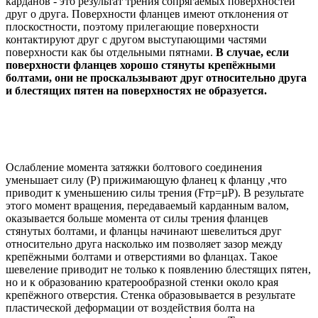
карданов - это результат трения сопрягаемых поверхностей
друг о друга. Поверхности фланцев имеют отклонения от
плоскостности, поэтому прилегающие поверхности
контактируют друг с другом выступающими частями
поверхности как бы отдельными пятнами.
В случае, если
поверхности фланцев хорошо стянуты крепёжными
болтами, они не проскальзывают друг относительно друга
и блестящих пятен на поверхностях не образуется.
Ослабление момента затяжки болтового соединения
уменьшает силу (Р) прижимающую фланец к фланцу ,что
приводит к уменьшению силы трения (Fтр=µР). В результате
этого момент вращения, передаваемый карданным валом,
оказывается больше момента от силы трения фланцев
стянутых болтами, и фланцы начинают шевелиться друг
относительно друга насколько им позволяет зазор между
крепёжными болтами и отверстиями во фланцах. Такое
шевеление приводит не только к появлению блестящих пятен,
но и к образованию кратерообразной стенки около края
крепёжного отверстия. Стенка образовывается в результате
пластической деформации от воздействия болта на