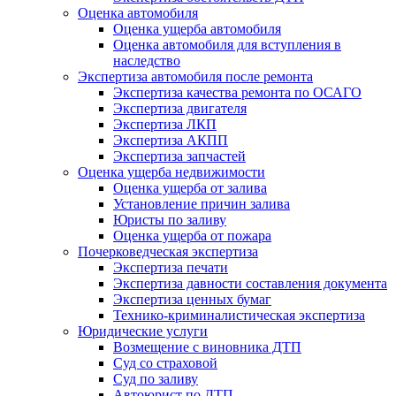
Оценка автомобиля
Оценка ущерба автомобиля
Оценка автомобиля для вступления в
наследство
Экспертиза автомобиля после ремонта
Экспертиза качества ремонта по ОСАГО
Экспертиза двигателя
Экспертиза ЛКП
Экспертиза АКПП
Экспертиза запчастей
Оценка ущерба недвижимости
Оценка ущерба от залива
Установление причин залива
Юристы по заливу
Оценка ущерба от пожара
Почерковедческая экспертиза
Экспертиза печати
Экспертиза давности составления документа
Экспертиза ценных бумаг
Технико-криминалистическая экспертиза
Юридические услуги
Возмещение с виновника ДТП
Суд со страховой
Суд по заливу
Автоюрист по ДТП