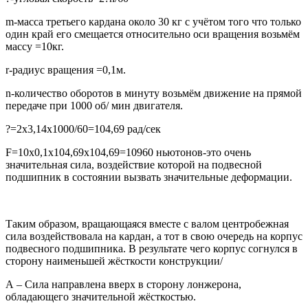
m-масса третьего кардана около 30 кг с учётом того что только
один край его смещается относительно оси вращения возьмём
массу =10кг.
r-радиус вращения =0,1м.
n-количество оборотов в минуту возьмём движение на прямой
передаче при 1000 об/ мин двигателя.
?=2х3,14х1000/60=104,69 рад/сек
F=10х0,1х104,69х104,69=10960 ньютонов-это очень
значительная сила, воздействие которой на подвесной
подшипник в состоянии вызвать значительные деформации.
Таким образом, вращающаяся вместе с валом центробежная
сила воздействовала на кардан, а тот в свою очередь на корпус
подвесного подшипника. В результате чего корпус согнулся в
сторону наименьшей жёсткости конструкции/
А – Сила направлена вверх в сторону лонжерона,
обладающего значительной жёсткостью.