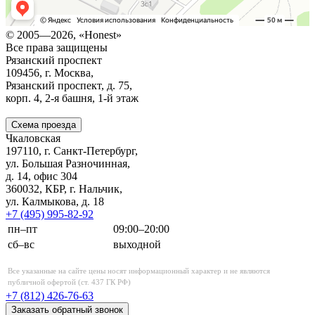
© 2005—2026, «Honest»
Все права защищены
Рязанский проспект
109456, г. Москва,
Рязанский проспект, д. 75,
корп. 4,
2-я
башня,
1-й
этаж
Схема проезда
Чкаловская
197110, г. Санкт-Петербург,
ул. Большая Разночинная,
д. 14, офис 304
360032, КБР, г. Нальчик,
ул. Калмыкова, д. 18
+7 (495)
995-82-92
пн–пт
09:00–20:00
сб–вс
выходной
Все указанные на сайте цены носят информационный характер и не являются
публичной офертой (ст. 437 ГК РФ)
+7 (812)
426-76-63
Заказать обратный звонок