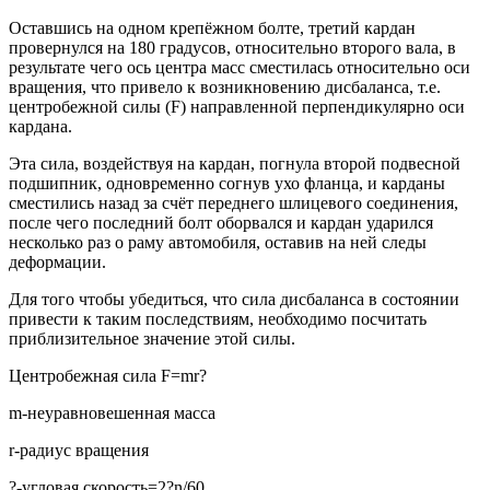
Оставшись на одном крепёжном болте, третий кардан
провернулся на 180 градусов, относительно второго вала, в
результате чего ось центра масс сместилась относительно оси
вращения, что привело к возникновению дисбаланса, т.е.
центробежной силы (F) направленной перпендикулярно оси
кардана.
Эта сила, воздействуя на кардан, погнула второй подвесной
подшипник, одновременно согнув ухо фланца, и карданы
сместились назад за счёт переднего шлицевого соединения,
после чего последний болт оборвался и кардан ударился
несколько раз о раму автомобиля, оставив на ней следы
деформации.
Для того чтобы убедиться, что сила дисбаланса в состоянии
привести к таким последствиям, необходимо посчитать
приблизительное значение этой силы.
Центробежная сила F=mr?
m-неуравновешенная масса
r-радиус вращения
?-угловая скорость=2?n/60