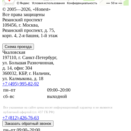
© 2005—2026, «Honest»
Все права защищены
Рязанский проспект
109456, г. Москва,
Рязанский проспект, д. 75,
корп. 4,
2-я
башня,
1-й
этаж
Схема проезда
Чкаловская
197110, г. Санкт-Петербург,
ул. Большая Разночинная,
д. 14, офис 304
360032, КБР, г. Нальчик,
ул. Калмыкова, д. 18
+7 (495)
995-82-92
пн–пт
09:00–20:00
сб–вс
выходной
Все указанные на сайте цены носят информационный характер и не являются
публичной офертой (ст. 437 ГК РФ)
+7 (812)
426-76-63
Заказать обратный звонок
пн–пт
09:00–20:00