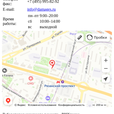
+7 (495) 995-82-92
факс:
E-mail:
info@damages.ru
пн–пт
9:00–20:00
Время
сб
10:00–14:00
работы:
вс
выходной