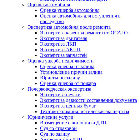
Оценка автомобиля
Оценка ущерба автомобиля
Оценка автомобиля для вступления в
наследство
Экспертиза автомобиля после ремонта
Экспертиза качества ремонта по ОСАГО
Экспертиза двигателя
Экспертиза ЛКП
Экспертиза АКПП
Экспертиза запчастей
Оценка ущерба недвижимости
Оценка ущерба от залива
Установление причин залива
Юристы по заливу
Оценка ущерба от пожара
Почерковедческая экспертиза
Экспертиза печати
Экспертиза давности составления документа
Экспертиза ценных бумаг
Технико-криминалистическая экспертиза
Юридические услуги
Возмещение с виновника ДТП
Суд со страховой
Суд по заливу
Автоюрист по ДТП