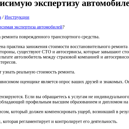
исимую экспертизу автомобил
а
/
Инструкции
исимая экспертиза автомобилей
?
а ремонта поврежденного транспортного средства.
на практика занижения стоимости восстановительного ремонта а
стороны, существуют СТО и автосервисы, которые завышают сто
ультате автолюбитель между страховой компанией и автосервисо
тересов.
 узнать реальную стоимость ремонта.
висимом оценщике является опрос ваших друзей и знакомых. Он
ензируются. Если вы обращаетесь к услугам не индивидуального
 обладающий профильным высшим образованием и дипломом на 
сом, который должен компенсировать ущерб, возникший в резул
оторая регламентирует и контролирует его деятельность.