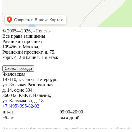
© 2005—2026, «Honest»
Все права защищены
Рязанский проспект
109456, г. Москва,
Рязанский проспект, д. 75,
корп. 4,
2-я
башня,
1-й
этаж
Схема проезда
Чкаловская
197110, г. Санкт-Петербург,
ул. Большая Разночинная,
д. 14, офис 304
360032, КБР, г. Нальчик,
ул. Калмыкова, д. 18
+7 (495)
995-82-92
пн–пт
09:00–20:00
сб–вс
выходной
Все указанные на сайте цены носят информационный характер и не являются публичной о