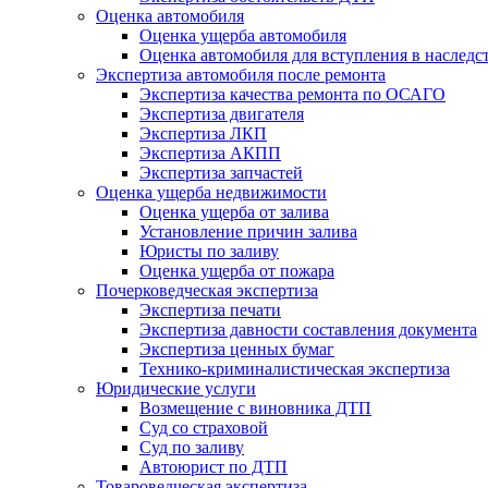
Оценка автомобиля
Оценка ущерба автомобиля
Оценка автомобиля для вступления в наследс
Экспертиза автомобиля после ремонта
Экспертиза качества ремонта по ОСАГО
Экспертиза двигателя
Экспертиза ЛКП
Экспертиза АКПП
Экспертиза запчастей
Оценка ущерба недвижимости
Оценка ущерба от залива
Установление причин залива
Юристы по заливу
Оценка ущерба от пожара
Почерковедческая экспертиза
Экспертиза печати
Экспертиза давности составления документа
Экспертиза ценных бумаг
Технико-криминалистическая экспертиза
Юридические услуги
Возмещение с виновника ДТП
Суд со страховой
Суд по заливу
Автоюрист по ДТП
Товароведческая экспертиза