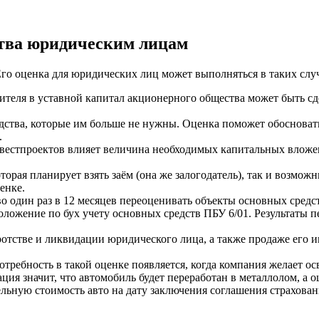
ства юридическим лицам
го оценка для юридических лиц может выполняться в таких случ
ителя в уставной капитал акционерного общества может быть сд
дства, которые им больше не нужны. Оценка поможет обосноват
.
естпроектов влияет величина необходимых капитальных вложени
торая планирует взять заём (она же залогодатель), так и возмож
енке.
 один раз в 12 месяцев переоценивать объекты основных средс
ожение по бух учету основных средств ПБУ 6/01. Результаты 
тстве и ликвидации юридического лица, а также продаже его и
требность в такой оценке появляется, когда компания желает осв
ия значит, что автомобиль будет переработан в металлолом, а о
ельную стоимость авто на дату заключения соглашения страхов